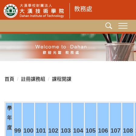
跳
教務處
到
主
要
內
容
區
首頁
註冊課務組
課程開課
學
年
度
99
100
101
102
103
104
105
106
107
108