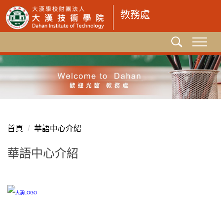
跳
教務處
到
主
要
內
容
區
首頁
華語中心介紹
華語中心介紹